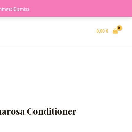
ummast!
Dismiss
0,00
€
marosa Conditioner