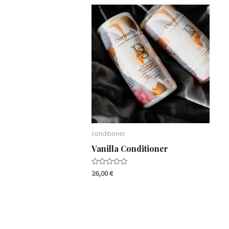
conditioner
Vanilla Conditioner
Rated
26,00
€
0
out
of
5