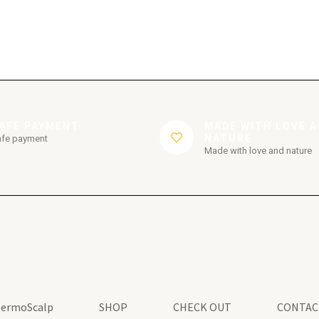
AFE PAYMENT
MADE WITH LOVE 
NATURE
afe payment
Made with love and nature
ermoScalp
SHOP
CHECK OUT
CONTAC