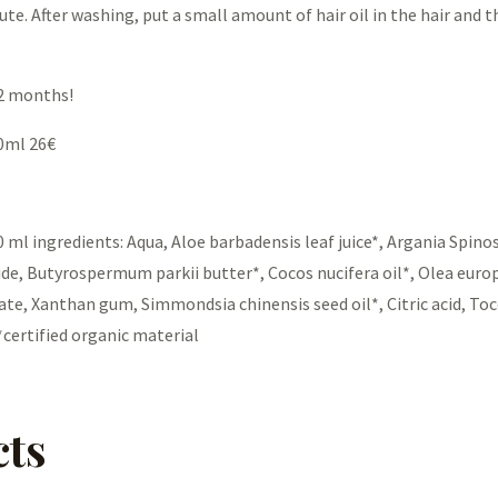
ute. After washing, put a small amount of hair oil in the hair and 
12 months!
0ml 26€
 ingredients: Aqua, Aloe barbadensis leaf juice*, Argania Spinos
de, Butyrospermum parkii butter*, Cocos nucifera oil*, Olea europ
e, Xanthan gum, Simmondsia chinensis seed oil*, Citric acid, Tocop
certified organic material
cts