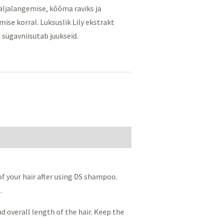
väljalangemise, kõõma raviks ja
ise korral. Luksuslik Lily ekstrakt
 sügavniisutab juukseid.
of your hair after using DS shampoo.
.
d overall length of the hair. Keep the