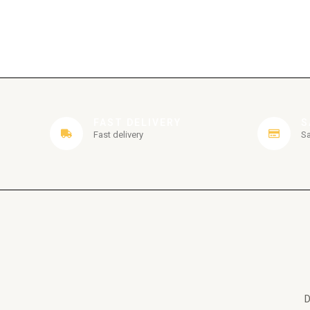
FAST DELIVERY
S
Fast delivery
S
D