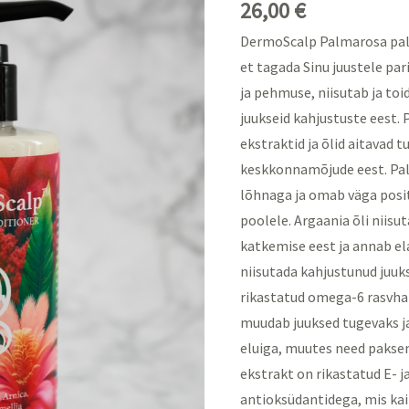
26,00
€
DermoScalp Palmarosa pals
et tagada Sinu juustele pa
ja pehmuse, niisutab ja toi
juukseid kahjustuste eest. 
ekstraktid ja õlid aitavad t
keskkonnamõjude eest. Pal
lõhnaga ja omab väga positi
poolele. Argaania õli niisu
katkemise eest ja annab el
niisutada kahjustunud juuk
rikastatud omega-6 rasvhap
muudab juuksed tugevaks ja
eluiga, muutes need paksem
ekstrakt on rikastatud E- j
antioksüdantidega, mis kait