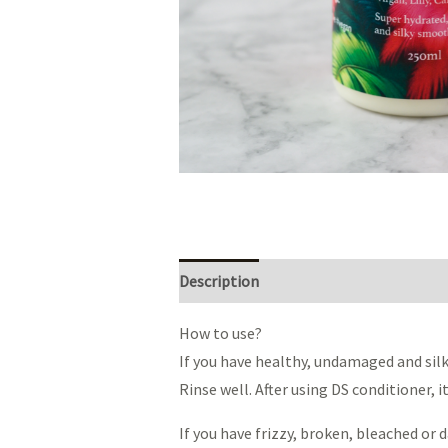
Description
Reviews (0)
How to use?
If you have healthy, undamaged and silk
Rinse well. After using DS conditioner, it
If you have frizzy, broken, bleached or