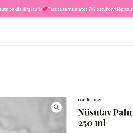
uta pakile järgi tulla
Tasuta tarne alates 70€ ostukorvi lõpps
conditioner
Niisutav Pal
250 ml