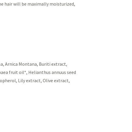
the hair will be maximally moisturized,
a, Arnica Montana, Buriti extract,
aea fruit oil*, Helianthus annuus seed
herol, Lily extract, Olive extract,