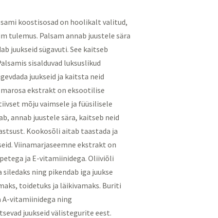
ami koostisosad on hoolikalt valitud,
rim tulemus. Palsam annab juustele sära
dab juukseid sügavuti. See kaitseb
Palsamis sisalduvad luksuslikud
ugevdada juukseid ja kaitsta neid
marosa ekstrakt on eksootilise
ivset mõju vaimsele ja füüsilisele
tab, annab juustele sära, kaitseb neid
astsust. Kookosõli aitab taastada ja
seid. Viinamarjaseemne ekstrakt on
etega ja E-vitamiinidega. Oliiviõli
 siledaks ning pikendab iga juukse
aks, toidetuks ja läikivamaks. Buriti
a A-vitamiinidega ning
sevad juukseid välistegurite eest.