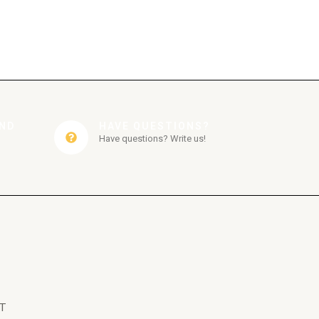
AND
HAVE QUESTIONS?
Have questions? Write us!
T