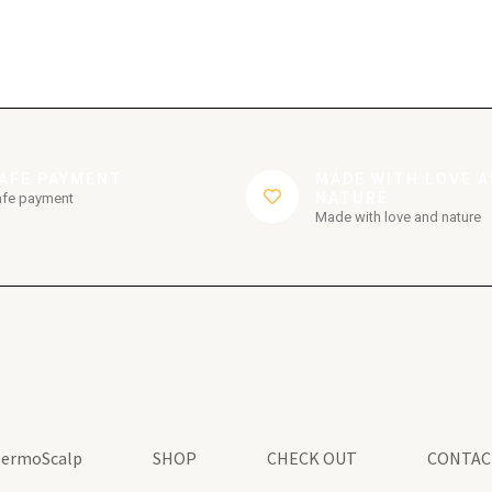
AFE PAYMENT
MADE WITH LOVE 
NATURE
afe payment
Made with love and nature
ermoScalp
SHOP
CHECK OUT
CONTAC