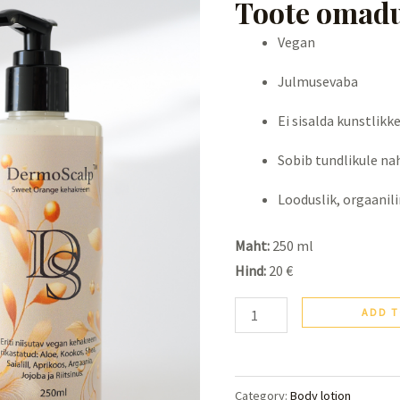
Toote omad
quantity
Vegan
Julmusevaba
Ei sisalda kunstlikk
Sobib tundlikule nah
Looduslik, orgaanili
Maht:
250 ml
Hind:
20 €
ADD T
Category:
Body lotion