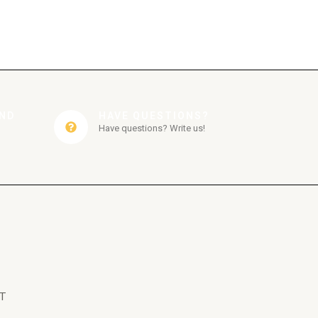
AND
HAVE QUESTIONS?
Have questions? Write us!
T