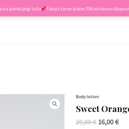
uta pakile järgi tulla
Tasuta tarne alates 70€ ostukorvi lõpps
Original
Cur
Body lotion
Sweet
price
pri
Sweet Orang
Orange
was:
is:
kehakreem
20,00
€
20,00 €.
16,00
€
16,
250ml