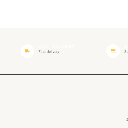
FAST DELIVERY
S
Fast delivery
S
D