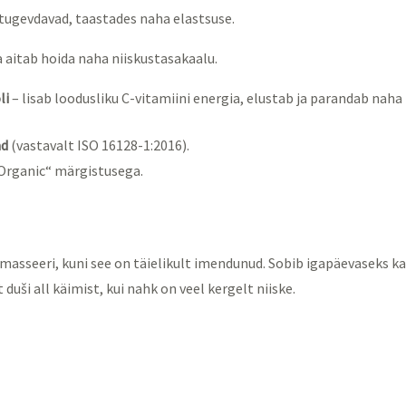
a tugevdavad, taastades naha elastsuse.
a aitab hoida naha niiskustasakaalu.
li
– lisab loodusliku C-vitamiini energia, elustab ja parandab naha
ad
(vastavalt ISO 16128-1:2016).
 Organic“ märgistusega.
asseeri, kuni see on täielikult imendunud. Sobib igapäevaseks k
uši all käimist, kui nahk on veel kergelt niiske.