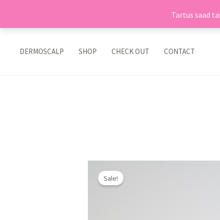
Tartus saad tas
Skip
to
DERMOSCALP
SHOP
CHECK OUT
CONTACT
content
Sale!