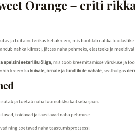
et Orange – eriti rikka
utav ja toitaineterikas kehakreem, mis hooldab nahka looduslike õl
andub nahka kiiresti, jättes naha pehmeks, elastseks ja meeldival
 apelsini eeterliku õliga
, mis toob kreemitamisse värskuse ja lo
sobib kreem ka
kuivale, õrnale ja tundlikule nahale
, sealhulgas
der
ned
iisutab ja toetab naha loomulikku kaitsebarjääri.
utavad, toidavad ja taastavad naha pehmuse.
vad ning toetavad naha taastumisprotsessi.