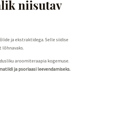
lik niisutav
ide ja ekstraktidega. Selle siidise
t lõhnavaks.
odusliku aroomiteraapia kogemuse.
matiidi ja psoriaasi leevendamiseks.