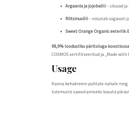
Argaania ja jojobaõli
– siluvad j
Riitsinusõli
– niisutab sügavuti j
Sweet Orange Organic eeterlik õ
98,9% loodusliku päritoluga koostisos
COSMOS sertifitseeritud ja „Made with
Usage
Kanna kehakreem puhtale nahale ning m
tulemuste saavutamiseks kasuta pärast d