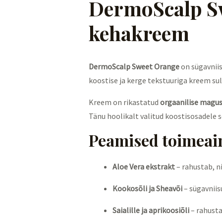
DermoScalp Swe
kehakreem
DermoScalp Sweet Orange
on sügavniis
koostise ja kerge tekstuuriga kreem sul
Kreem on rikastatud
orgaanilise magusa
Tänu hoolikalt valitud koostisosadele 
Peamised toimeai
Aloe Vera ekstrakt
– rahustab, n
Kookosõli ja Sheavõi
– sügavniis
Saialille ja aprikoosiõli
– rahusta