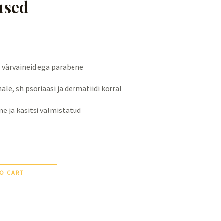
used
e värvaineid ega parabene
ale, sh psoriaasi ja dermatiidi korral
ne ja käsitsi valmistatud
O CART