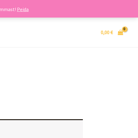
summast!
Peida
0,00
€