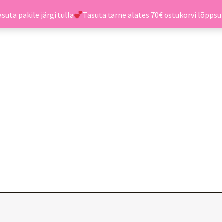
suta pakile järgi tulla
Tasuta tarne alates 70€ ostukorvi lõpp