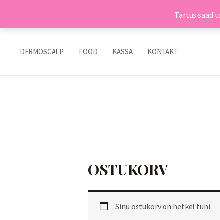
Tartus saad ta
Skip
to
DERMOSCALP
POOD
KASSA
KONTAKT
content
OSTUKORV
Sinu ostukorv on hetkel tühi.