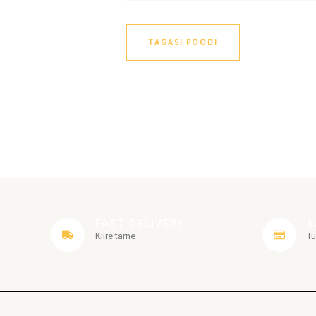
TAGASI POODI
FAST DELIVERY
S
Kiire tarne
Tu