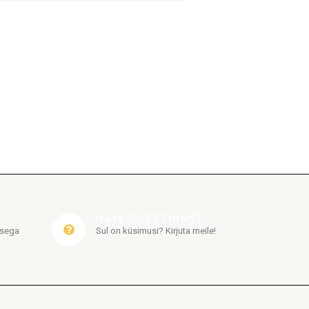
HAVE QUESTIONS?
usega
Sul on küsimusi? Kirjuta meile!