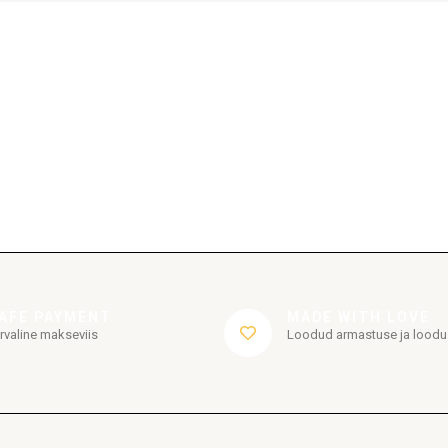
AFE PAYMENT
MADE WITH LOVE
rvaline makseviis
Loodud armastuse ja lood